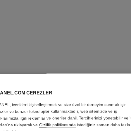
j12 saat, 28 mm
ik
Yüksek dayanıklılığa sahip siyah seramik ve çelik
18K altın k
Ref. H11770
Ref. H6951
244 400 try
*
Detayları görüntüle
ANEL.COM ÇEREZLER
NEL, içerikleri kişiselleştirmek ve size özel bir deneyim sunmak için
ezler ve benzer teknolojiler kullanmaktadır, web sitemizde ve iş
klarımızla ilgili reklamlar ve öneriler dahil. Tercihlerinizi yönetebilir ve
rları'na tıklayarak ve
Gizlilik politikasında
istediğiniz zaman daha fazla 