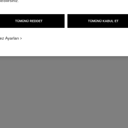
ebilirsiniz.
TÜMÜNÜ REDDET
TÜMÜNÜ KABUL ET
j12 saat caliber 12.1, 38 mm
ez Ayarları
Yüksek dayanıklılığa sahip beyaz seramik ve çelik
Yüksek d
Ref. H5700
Ref. H5699
416 000 try
*
Detayları görüntüle