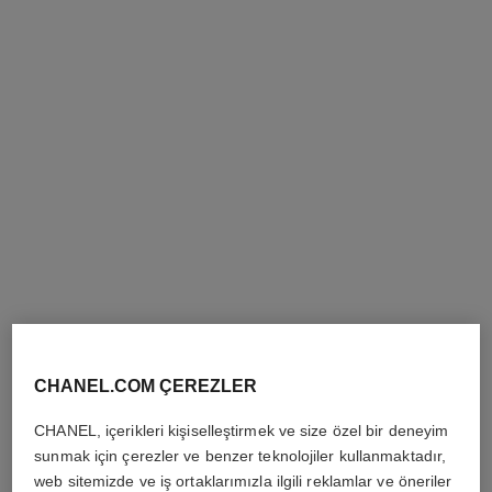
première iconic chain double
première sound saat
row saat
Altın kaplama (0,1 mikron)
Çelik ve siyah deri, siyah lake
çelik ve siyah deri, siyah lake
kadran
Ref. H10166
kadran, siyah ve altın rengi
769 600 try
*
Ref. H10446
kaplamalı çelik kulaklıklar
325 000 try
*
Detayları görüntüle
Detayları görüntüle
sınırlı sayıda
CHANEL.COM ÇEREZLER
CHANEL, içerikleri kişiselleştirmek ve size özel bir deneyim
sunmak için çerezler ve benzer teknolojiler kullanmaktadır,
web sitemizde ve iş ortaklarımızla ilgili reklamlar ve öneriler