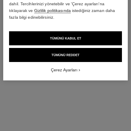
dahil. Tercihlerinizi yönetebilir ve 'Çerez ayarları'na
tıklayarak ve
Gizlilik politikasında
istediğiniz zaman daha
fazla bilgi edinebilirsiniz.
première kolye-kemer saat
premiere gourmette chain saat
Altın kaplamalı (0,1 mikron)
Small, çelik, siyah lake
çelik ve siyah deri, siyah lake
kadran
TÜMÜNÜ KABUL ET
Ref. H9860
kadran
Ref. H7019
624 000 try
*
244 400 try
*
Detayları görüntüle
Detayları görüntüle
TÜMÜNÜ REDDET
Çerez Ayarları