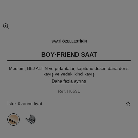
resmin büyütülmüş görünümü
SAATI ÖZELLEŞTIRIN
BOY·FRIEND SAAT
Medium, BEJ ALTIN ve pırlantalar, kapitone desen dana derisi
kayış ve yedek ikinci kayış
Daha fazla ayrıntı
Ref. H6591
İstek üzerine fiyat
varyant
(2)