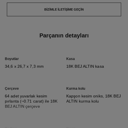
BIZIMLE İLETIŞIME GEÇIN
Parçanın detayları
Boyutlar
Kasa
34,6 x 26,7 x 7,3 mm
18K BEJ ALTIN kasa
Çerçeve
Kurma kolu
64 adet yuvarlak kesim
Kapşon kesim oniks, 18K BEJ
pırlanta (~0.71 carat) ile 18K
ALTIN kurma kolu
BEJ ALTIN çerçeve