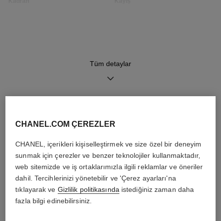
Kadran
Kayış
Opalin guilloché desenli
Değiştirilebilir yapısıyla parlak
kadran, tarih göstergeli
siyah kapitone desenli dana
derisi kayış ve 48 adet
yuvarlak kesim (~0.28 carat)
pırlantalı 18K BEJ ALTIN
ardillon toka, yedek ikinci kayış
Tüm detaylar
Mekanizma
Özellikler
Yüksek hassasiyetli kuvars
Saatler, Dakikalar
DAHA FAZLASINI KEŞFET
mekanizma
Tarih
CHANEL.COM ÇEREZLER
CHANEL, içerikleri kişiselleştirmek ve size özel bir deneyim
sunmak için çerezler ve benzer teknolojiler kullanmaktadır,
Suya dayanıklılık
web sitemizde ve iş ortaklarımızla ilgili reklamlar ve öneriler
30 m
dahil. Tercihlerinizi yönetebilir ve 'Çerez ayarları'na
tıklayarak ve
Gizlilik politikasında
istediğiniz zaman daha
fazla bilgi edinebilirsiniz.
Bakım talimatları
Kullanım Kılavuzları