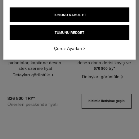
TÜMÜNÜ KABUL ET
TÜMÜNÜ REDDET
Çerez Ayarları
boy·friend saat
boy·friend saat
Medium, BEJ ALTIN ve
Small, BEJ ALTIN, kapitone
pırlantalar, kapitone desen
desen dana derisi kayış ve
Ref. H6591
dana derisi kayış ve yedek
İstek üzerine fiyat
Ref. H6587
yedek ikinci kayış
670 800 try
*
ikinci kayış
Detayları görüntüle
Detayları görüntüle
826 800 TRY
*
bizimle i̇letişime geçin
Önerilen perakende fiyatı