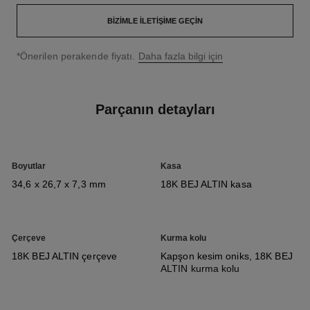
BIZIMLE İLETIŞIME GEÇIN
↩
*Önerilen perakende fiyatı.
Daha fazla bilgi için
Parçanın detayları
Boyutlar
Kasa
34,6 x 26,7 x 7,3 mm
18K BEJ ALTIN kasa
Çerçeve
Kurma kolu
18K BEJ ALTIN çerçeve
Kapşon kesim oniks, 18K BEJ
ALTIN kurma kolu