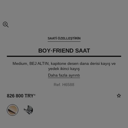
resmin büyütülmüş görünümü
SAATI ÖZELLEŞTIRIN
BOY·FRIEND SAAT
Medium, BEJ ALTIN, kapitone desen dana derisi kayış ve
yedek ikinci kayış
Daha fazla ayrıntı
Ref. H6588
826 800 TRY
*
varyant
(2)