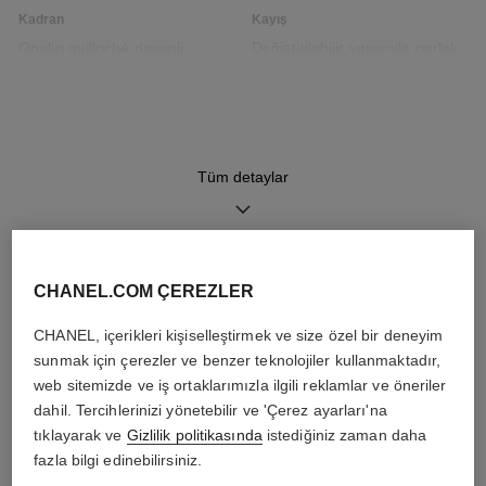
Kadran
Kayış
Opalin guilloché desenli
Değiştirilebilir yapısıyla parlak
kadran, tarih göstergeli
siyah kapitone desenli dana
derisi kayış ve 18K BEJ ALTIN
ardillon toka, yedek ikinci kayış
Tüm detaylar
Mekanizma
Özellikler
Yüksek hassasiyetli kuvars
Tarih
mekanizma
Saatler, Dakikalar
CHANEL.COM ÇEREZLER
DAHA FAZLASINI KEŞFET
Suya dayanıklılık
CHANEL, içerikleri kişiselleştirmek ve size özel bir deneyim
30 m
sunmak için çerezler ve benzer teknolojiler kullanmaktadır,
web sitemizde ve iş ortaklarımızla ilgili reklamlar ve öneriler
dahil. Tercihlerinizi yönetebilir ve 'Çerez ayarları'na
tıklayarak ve
Gizlilik politikasında
istediğiniz zaman daha
fazla bilgi edinebilirsiniz.
Bakım talimatları
Kullanım Kılavuzları