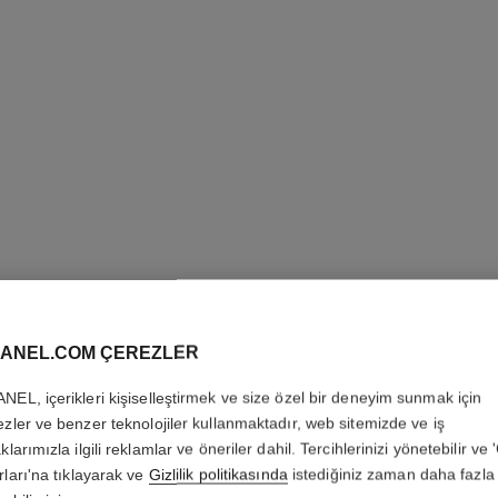
j12 saat, 28 mm
ik
Yüksek dayanıklılığa sahip siyah seramik ve çelik
18K altın k
Ref. H11770
Ref. H6951
244 400 try
*
Detayları görüntüle
ANEL.COM ÇEREZLER
NEL, içerikleri kişiselleştirmek ve size özel bir deneyim sunmak için
ezler ve benzer teknolojiler kullanmaktadır, web sitemizde ve iş
klarımızla ilgili reklamlar ve öneriler dahil. Tercihlerinizi yönetebilir ve
rları'na tıklayarak ve
Gizlilik politikasında
istediğiniz zaman daha fazla 