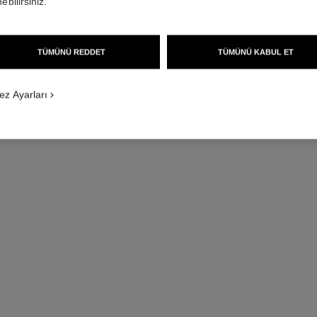
ebilirsiniz.
TÜMÜNÜ REDDET
TÜMÜNÜ KABUL ET
j12 saat caliber 12.1, 38 mm
ez Ayarları
Yüksek dayanıklılığa sahip beyaz seramik ve çelik
Yüksek d
Ref. H5700
Ref. H5699
416 000 try
*
Detayları görüntüle