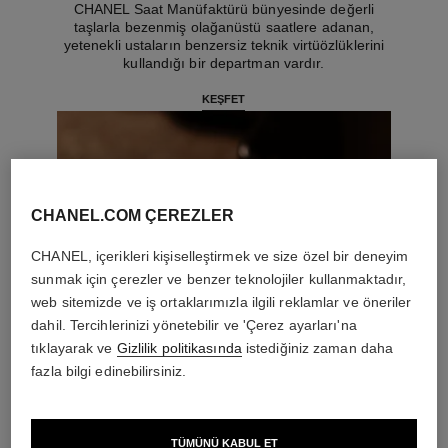
CHANEL Saat Manüfaktürü bünyesinde değerli
taşlarla bezenmiş olağanüstü saatlere adanan,
yetenekli ustaların benzersiz teknik virtüözlüklerini
kullandığı bir departman vardır.
KEŞFET
CHANEL.COM ÇEREZLER
CHANEL, içerikleri kişiselleştirmek ve size özel bir deneyim
sunmak için çerezler ve benzer teknolojiler kullanmaktadır,
web sitemizde ve iş ortaklarımızla ilgili reklamlar ve öneriler
dahil. Tercihlerinizi yönetebilir ve 'Çerez ayarları'na
tıklayarak ve
Gizlilik politikasında
istediğiniz zaman daha
fazla bilgi edinebilirsiniz.
TÜMÜNÜ KABUL ET