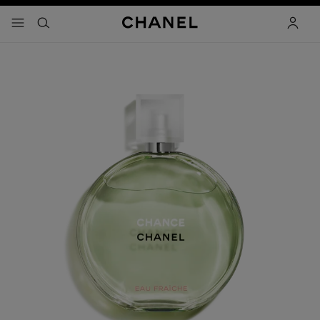
 kontrastı etkinleştir
menü - ana gezinti
- ana gezinti menüsü
arama
hesap