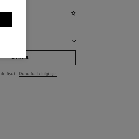
BUTIK BUL
e fiyatı.
Daha fazla bilgi için