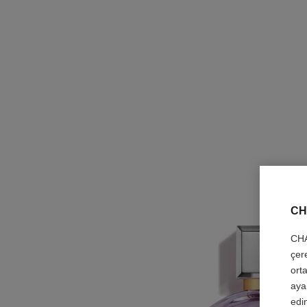
CH
CHA
çer
orta
aya
edin