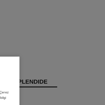
EAU SPLENDIDE
 'Çerez
ray
bilgi