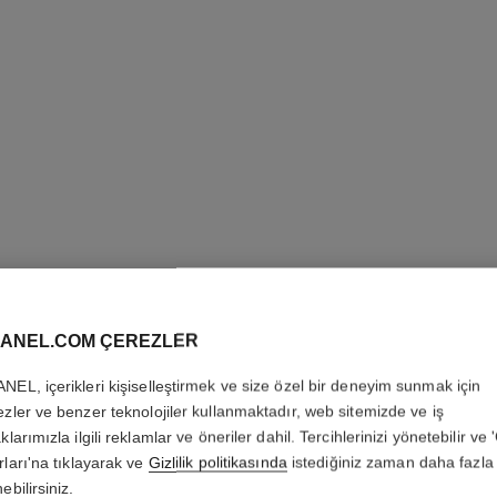
ANEL.COM ÇEREZLER
CHANCE 
NEL, içerikleri kişiselleştirmek ve size özel bir deneyim sunmak için
ezler ve benzer teknolojiler kullanmaktadır, web sitemizde ve iş
klarımızla ilgili reklamlar ve öneriler dahil. Tercihlerinizi yönetebilir ve
Eau de Parfum Sp
rları'na tıklayarak ve
Gizlilik politikasında
istediğiniz zaman daha fazla 
Daha fazla ayrıntı
ebilirsiniz.