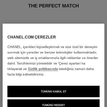
THE PERFECT MATCH
CHANEL.COM ÇEREZLER
CHANEL, içerikleri kişiselleştirmek ve size özel bir deneyim
sunmak için çerezler ve benzer teknolojiler kullanmaktadır,
web sitemizde ve iş ortaklarımızla ilgili reklamlar ve öneriler
dahil. Tercihlerinizi yönetebilir ve 'Çerez ayarları'na
tıklayarak ve
Gizlilik politikasında
istediğiniz zaman daha
fazla bilgi edinebilirsiniz.
chance eau tendre
rouge coco flash
Moisturizing Lotion
Tek Dokunuşta Parlaklik, Renk,
TÜMÜNÜ KABUL ET
Ref. 126720
Yoğunluk
5 400 try
*
Ref. 174092
32 seçeneği ton
Detayları görüntüle
TÜMÜNÜ REDDET
2 900 try
*