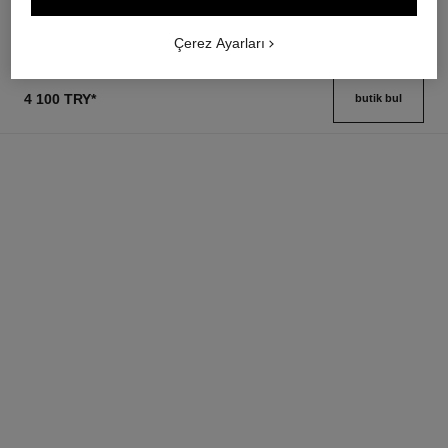
Detayları görüntüle
Çerez Ayarları
4 100 TRY
*
butik bul