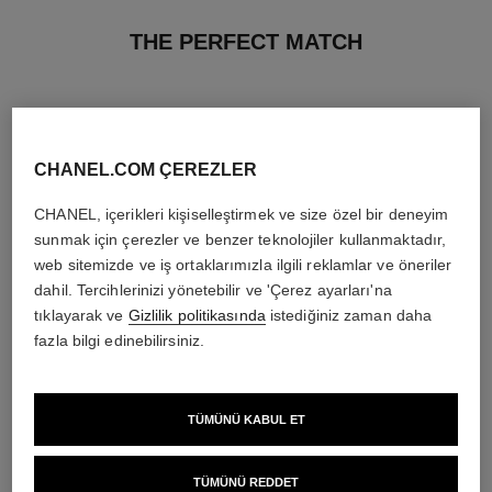
THE PERFECT MATCH
CHANEL.COM ÇEREZLER
CHANEL, içerikleri kişiselleştirmek ve size özel bir deneyim
sunmak için çerezler ve benzer teknolojiler kullanmaktadır,
web sitemizde ve iş ortaklarımızla ilgili reklamlar ve öneriler
dahil. Tercihlerinizi yönetebilir ve 'Çerez ayarları'na
tıklayarak ve
Gizlilik politikasında
istediğiniz zaman daha
fazla bilgi edinebilirsiniz.
chance eau tendre
rouge allure
TÜMÜNÜ KABUL ET
Eau de Parfum Spray
Parlak ve Yoğun Dudak Rengi̇
Ref. 126260
Ref. 160990
en düşük fiyat
14 seçeneği ton
TÜMÜNÜ REDDET
2 900 try
*
4 950 try
*