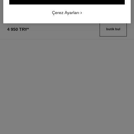
Detayları görüntüle
Detayları görüntüle
Çerez Ayarları
4 950 TRY
*
butik bul