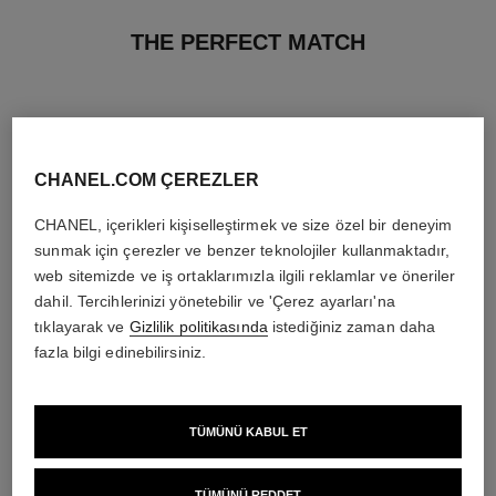
THE PERFECT MATCH
CHANEL.COM ÇEREZLER
CHANEL, içerikleri kişiselleştirmek ve size özel bir deneyim
sunmak için çerezler ve benzer teknolojiler kullanmaktadır,
web sitemizde ve iş ortaklarımızla ilgili reklamlar ve öneriler
dahil. Tercihlerinizi yönetebilir ve 'Çerez ayarları'na
tıklayarak ve
Gizlilik politikasında
istediğiniz zaman daha
fazla bilgi edinebilirsiniz.
rouge coco flash
chance eau tendre
TÜMÜNÜ KABUL ET
Tek Dokunuşta Parlaklik, Renk,
Eau de Parfum Spray
Yoğunluk
Ref. 126260
en düşük fiyat
Ref. 174092
32 seçeneği ton
4 950 try
*
TÜMÜNÜ REDDET