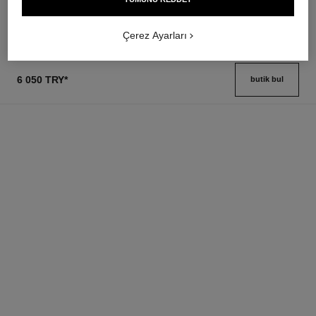
2 900 try
*
Detayları görüntüle
Detayları görüntüle
Çerez Ayarları
6 050 TRY
*
butik bul