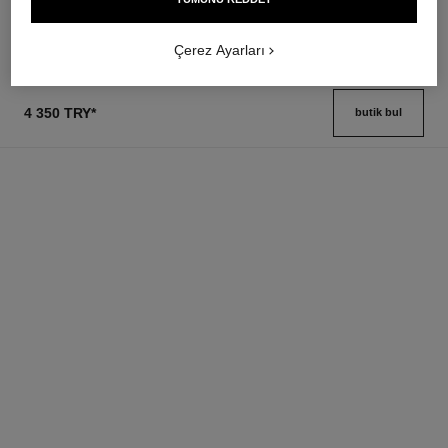
2 900 try
*
Detayları görüntüle
Detayları görüntüle
Çerez Ayarları
4 350 TRY
*
butik bul