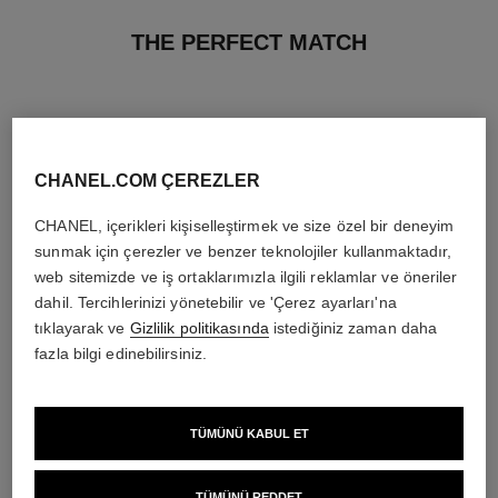
THE PERFECT MATCH
CHANEL.COM ÇEREZLER
CHANEL, içerikleri kişiselleştirmek ve size özel bir deneyim
sunmak için çerezler ve benzer teknolojiler kullanmaktadır,
web sitemizde ve iş ortaklarımızla ilgili reklamlar ve öneriler
dahil. Tercihlerinizi yönetebilir ve 'Çerez ayarları'na
tıklayarak ve
Gizlilik politikasında
istediğiniz zaman daha
fazla bilgi edinebilirsiniz.
rouge coco flash
chance eau tendre
TÜMÜNÜ KABUL ET
Tek Dokunuşta Parlaklik, Renk,
Eau de Parfum Spray
Yoğunluk
Ref. 126260
en düşük fiyat
Ref. 174092
32 seçeneği ton
4 950 try
*
TÜMÜNÜ REDDET