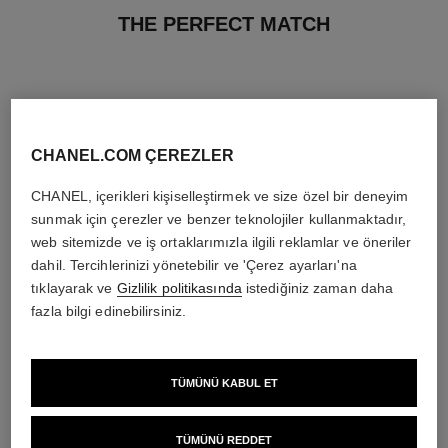
THE PERFECT MATCH
CHANEL.COM ÇEREZLER
CHANEL, içerikleri kişiselleştirmek ve size özel bir deneyim
sunmak için çerezler ve benzer teknolojiler kullanmaktadır,
web sitemizde ve iş ortaklarımızla ilgili reklamlar ve öneriler
dahil. Tercihlerinizi yönetebilir ve 'Çerez ayarları'na
tıklayarak ve
Gizlilik politikasında
istediğiniz zaman daha
fazla bilgi edinebilirsiniz.
sublimage la crème texture
n°5
suprême
Eau de Parfum Spray
TÜMÜNÜ KABUL ET
Üst Düzey Krem: Gençleşti̇ri̇r
Ref. 125530
en düşük fiyat
ve Pürüzsüzleşti̇ri̇r
5 050 try
*
Ref. 147560
TÜMÜNÜ REDDET
25 250 try
*