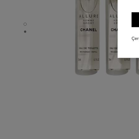
ALLURE HOMME SPORT - Varsayılan görünüm
ALLURE HOMME SPORT - Alternatif görünüm 1
Çer