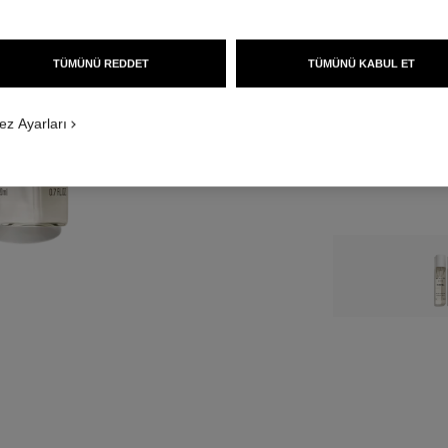
BOY
TÜMÜNÜ REDDET
TÜMÜNÜ KABUL ET
3x20 ml Kartuş
ez Ayarları
↩
*Önerilen perakend