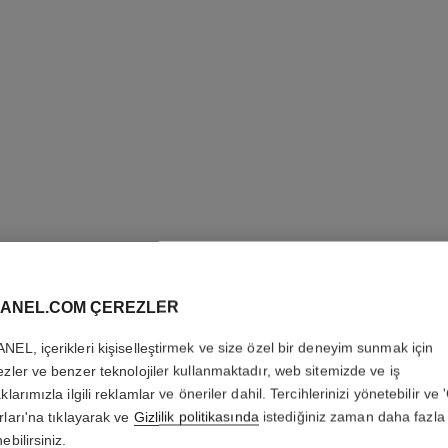
ALLURE
ANEL.COM ÇEREZLER
Twist and Spray Re
NEL, içerikleri kişiselleştirmek ve size özel bir deneyim sunmak için
Daha fazla ayrıntı
ezler ve benzer teknolojiler kullanmaktadır, web sitemizde ve iş
klarımızla ilgili reklamlar ve öneriler dahil. Tercihlerinizi yönetebilir ve
Ref. 123810
rları'na tıklayarak ve
Gizlilik politikasında
istediğiniz zaman daha fazla 
5 200 TRY
*
ebilirsiniz.