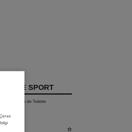
 HOMME SPORT
fill Set – Eau de Toilette
 'Çerez
bilgi