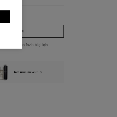
BUTIK BUL
e fiyatı.
Daha fazla bilgi için
tam ürün mevcut