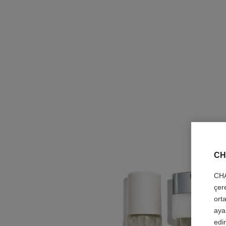
CH
CHA
çer
orta
aya
edin