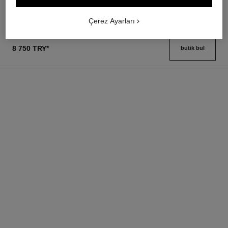
Çerez Ayarları
8 750 TRY
*
butik bul