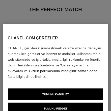
THE PERFECT MATCH
CHANEL.COM ÇEREZLER
CHANEL, içerikleri kişiselleştirmek ve size özel bir deneyim
sunmak için çerezler ve benzer teknolojiler kullanmaktadır,
web sitemizde ve iş ortaklarımızla ilgili reklamlar ve öneriler
dahil. Tercihlerinizi yönetebilir ve 'Çerez ayarları'na
tıklayarak ve
Gizlilik politikasında
istediğiniz zaman daha
fazla bilgi edinebilirsiniz.
allure homme sport
allure homme sport
TÜMÜNÜ KABUL ET
After Shave Lotion
Shower Gel
Ref. 123270
Ref. 123730
4 250 try
*
2 650 try
*
TÜMÜNÜ REDDET
Detayları görüntüle
Detayları görüntüle