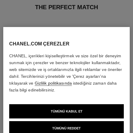
THE PERFECT MATCH
CHANEL.COM ÇEREZLER
CHANEL, içerikleri kişiselleştirmek ve size özel bir deneyim
sunmak için çerezler ve benzer teknolojiler kullanmaktadır,
web sitemizde ve iş ortaklarımızla ilgili reklamlar ve öneriler
dahil. Tercihlerinizi yönetebilir ve 'Çerez ayarları'na
tıklayarak ve
Gizlilik politikasında
istediğiniz zaman daha
fazla bilgi edinebilirsiniz.
la crème main
allure homme édition blanche
TÜMÜNÜ KABUL ET
Besler – Yumuşatir – Aydinlatir
Eau de Parfum Spray
Ref. 133850
Ref. 127460
en düşük fiyat
3 400 try
*
5 900 try
*
Detayları görüntüle
TÜMÜNÜ REDDET