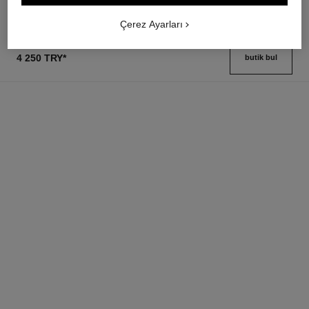
Detayları görüntüle
Çerez Ayarları
4 250 TRY
*
butik bul