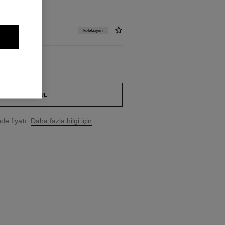
koleksiyon
BUTIK BUL
e fiyatı.
Daha fazla bilgi için