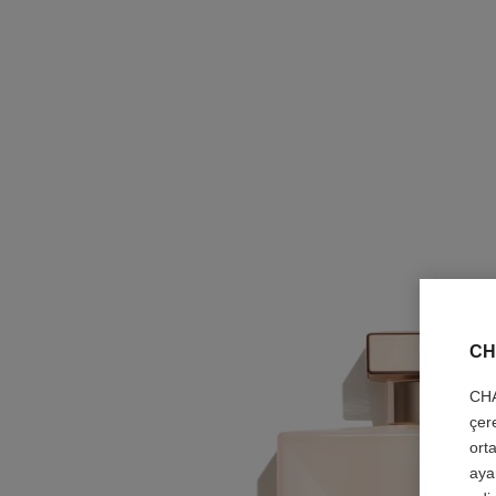
CH
CHA
çer
orta
aya