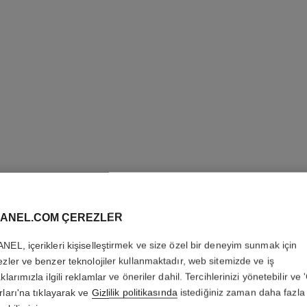
ANEL.COM ÇEREZLER
NEL, içerikleri kişiselleştirmek ve size özel bir deneyim sunmak için
GABRIEL
ezler ve benzer teknolojiler kullanmaktadır, web sitemizde ve iş
klarımızla ilgili reklamlar ve öneriler dahil. Tercihlerinizi yönetebilir ve
Fragrance Primer
rları'na tıklayarak ve
Gizlilik politikasında
istediğiniz zaman daha fazla 
Daha fazla ayrıntı