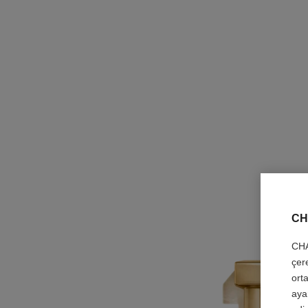
CH
CHA
çer
orta
aya