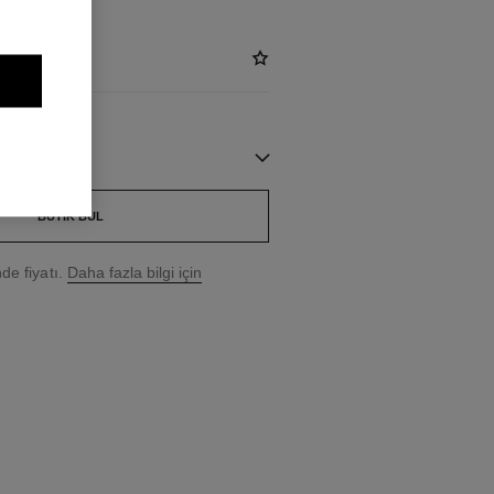
BUTIK BUL
e fiyatı.
Daha fazla bilgi için