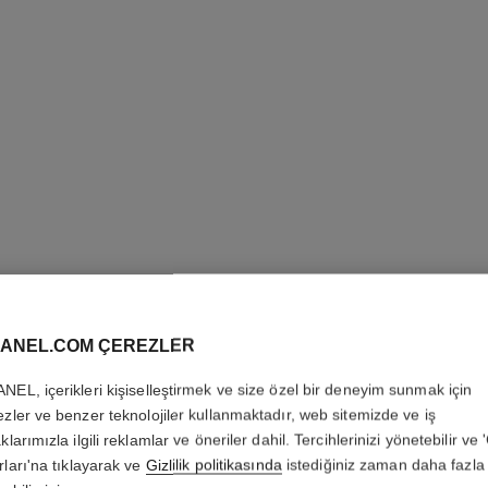
ANEL.COM ÇEREZLER
GABRIEL
NEL, içerikleri kişiselleştirmek ve size özel bir deneyim sunmak için
ezler ve benzer teknolojiler kullanmaktadır, web sitemizde ve iş
klarımızla ilgili reklamlar ve öneriler dahil. Tercihlerinizi yönetebilir ve
Essence Eau de 
rları'na tıklayarak ve
Gizlilik politikasında
istediğiniz zaman daha fazla 
Daha fazla ayrıntı