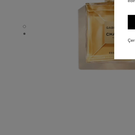
edin
GABRIELLE CHANEL - Varsayılan görünüm
GABRIELLE CHANEL - Alternatif görünüm 1
Çer