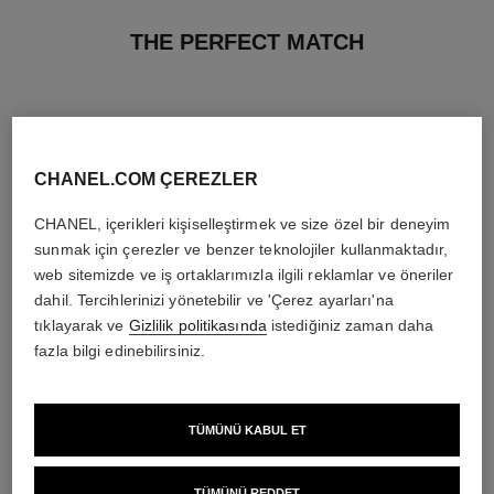
THE PERFECT MATCH
CHANEL.COM ÇEREZLER
CHANEL, içerikleri kişiselleştirmek ve size özel bir deneyim
sunmak için çerezler ve benzer teknolojiler kullanmaktadır,
web sitemizde ve iş ortaklarımızla ilgili reklamlar ve öneriler
dahil. Tercihlerinizi yönetebilir ve 'Çerez ayarları'na
tıklayarak ve
Gizlilik politikasında
istediğiniz zaman daha
fazla bilgi edinebilirsiniz.
gabrielle chanel
rouge allure velvet
TÜMÜNÜ KABUL ET
Body Oil
Işiltili Mat Ruj
Ref. 120820
Ref. 162580
20 seçeneği ton
6 700 try
*
2 900 try
*
Detayları görüntüle
TÜMÜNÜ REDDET