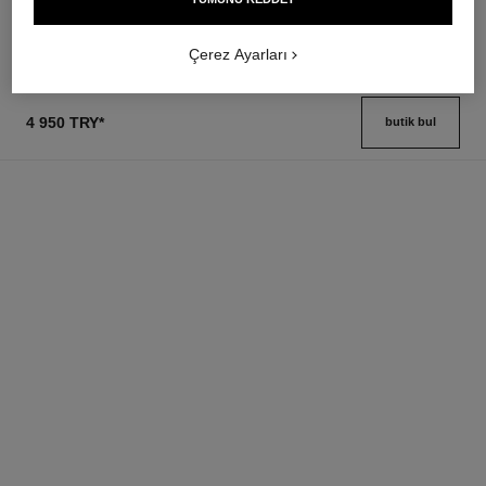
Detayları görüntüle
Çerez Ayarları
4 950 TRY
*
butik bul