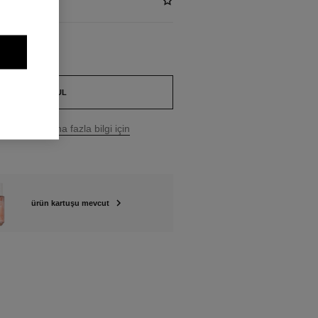
BUTIK BUL
e fiyatı.
Daha fazla bilgi için
ürün kartuşu mevcut