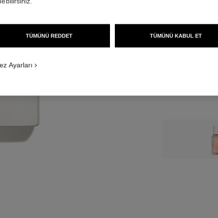
6 900 TRY
*
ebilirsiniz.
BOY
TÜMÜNÜ REDDET
TÜMÜNÜ KABUL ET
50 ml
ez Ayarları
↩
*Önerilen perakend