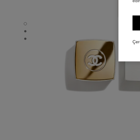
edin
COCO MADEMOISELLE - Varsayılan görünüm
COCO MADEMOISELLE - Alternatif görünüm 1
COCO MADEMOISELLE - Diğer görünüm
Çer