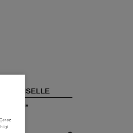
ADEMOISELLE
̇li̇r Sprey Şi̇şe
 'Çerez
bilgi