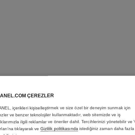
COCO M
ANEL.COM ÇEREZLER
Yeni̇den Doldurulabi
NEL, içerikleri kişiselleştirmek ve size özel bir deneyim sunmak için
Daha fazla ayrıntı
ezler ve benzer teknolojiler kullanmaktadır, web sitemizde ve iş
klarımızla ilgili reklamlar ve öneriler dahil. Tercihlerinizi yönetebilir ve
Ref. 116310
rları'na tıklayarak ve
Gizlilik politikasında
istediğiniz zaman daha fazla 