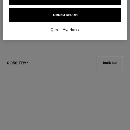
coco mademoiselle
coco mademoiselle
Silky Body Cream
Body Oil
TÜMÜNÜ REDDET
Ref. 116790
Ref. 116700
5 400 try
*
6 900 try
*
Çerez Ayarları
Detayları görüntüle
Detayları görüntüle
6 050 TRY
*
butik bul