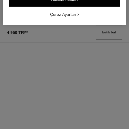
Detayları görüntüle
Çerez Ayarları
4 950 TRY
*
butik bul