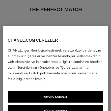
THE PERFECT MATCH
CHANEL.COM ÇEREZLER
CHANEL, içerikleri kişiselleştirmek ve size özel bir deneyim
sunmak için çerezler ve benzer teknolojiler kullanmaktadır,
web sitemizde ve iş ortaklarımızla ilgili reklamlar ve öneriler
dahil. Tercihlerinizi yönetebilir ve 'Çerez ayarları'na
tıklayarak ve
Gizlilik politikasında
istediğiniz zaman daha
fazla bilgi edinebilirsiniz.
le lift crème
coco
TÜMÜNÜ KABUL ET
Smooths Wrinkles - Firms -
Nemlendi̇ri̇ci̇ Vücut Losyonu
Lifting Effect
Ref. 113850
3 950 try
*
Ref. 141780
8 200 try
*
Detayları görüntüle
TÜMÜNÜ REDDET