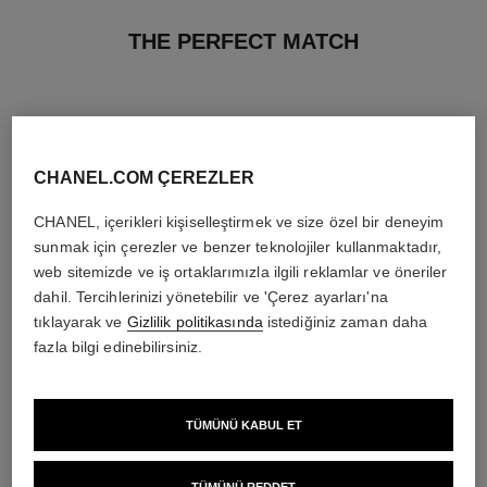
THE PERFECT MATCH
CHANEL.COM ÇEREZLER
CHANEL, içerikleri kişiselleştirmek ve size özel bir deneyim
sunmak için çerezler ve benzer teknolojiler kullanmaktadır,
web sitemizde ve iş ortaklarımızla ilgili reklamlar ve öneriler
dahil. Tercihlerinizi yönetebilir ve 'Çerez ayarları'na
tıklayarak ve
Gizlilik politikasında
istediğiniz zaman daha
fazla bilgi edinebilirsiniz.
allure
allure
TÜMÜNÜ KABUL ET
Vücut Losyonu
Eau de Parfum Spray
Ref. 112940
Ref. 112530
en düşük fiyat
3 950 try
*
4 950 try
*
Detayları görüntüle