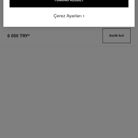
TÜMÜNÜ REDDET
Detayları görüntüle
Çerez Ayarları
6 050 TRY
*
butik bul