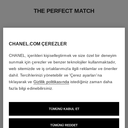
THE PERFECT MATCH
CHANEL.COM ÇEREZLER
CHANEL, içerikleri kişiselleştirmek ve size özel bir deneyim
sunmak için çerezler ve benzer teknolojiler kullanmaktadır,
web sitemizde ve iş ortaklarımızla ilgili reklamlar ve öneriler
dahil. Tercihlerinizi yönetebilir ve 'Çerez ayarları'na
tıklayarak ve
Gizlilik politikasında
istediğiniz zaman daha
fazla bilgi edinebilirsiniz.
la crème main
bleu de chanel
TÜMÜNÜ KABUL ET
Besler – Yumuşatir – Aydinlatir
2-in-1 Cleansing Gel
Ref. 133850
Ref. 107970
3 400 try
*
3 500 try
*
TÜMÜNÜ REDDET
Detayları görüntüle
Detayları görüntüle