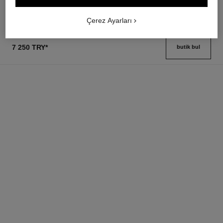
Çerez Ayarları
7 250 TRY
*
butik bul