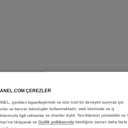
ANEL.COM ÇEREZLER
NEL, içerikleri kişiselleştirmek ve size özel bir deneyim sunmak için
PARIS - 
ezler ve benzer teknolojiler kullanmaktadır, web sitemizde ve iş
klarımızla ilgili reklamlar ve öneriler dahil. Tercihlerinizi yönetebilir ve
Les Eaux de Chan
rları'na tıklayarak ve
Gizlilik politikasında
istediğiniz zaman daha fazla 
Daha fazla ayrıntı