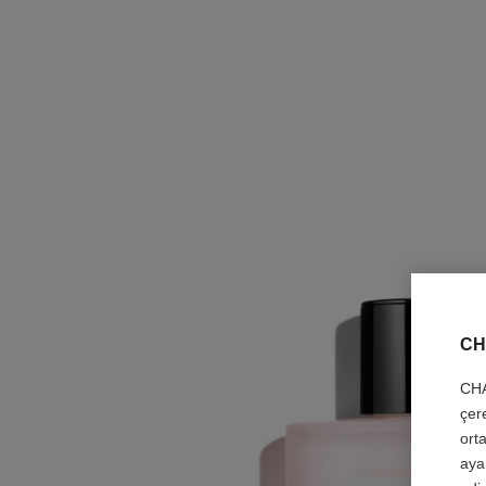
CH
CHA
çer
orta
aya