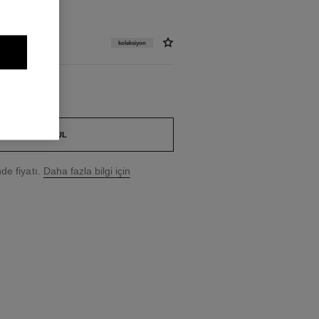
koleksiyon
BUTIK BUL
e fiyatı.
Daha fazla bilgi için