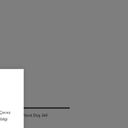
PARIS
 'Çerez
l – Saç ve Vücut Duş Jeli̇
bilgi