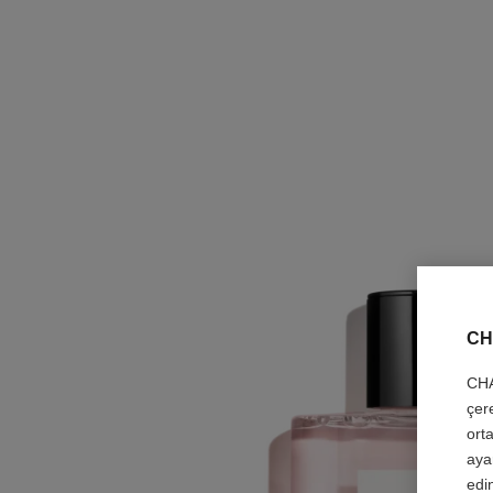
CH
CHA
çer
orta
aya
edin