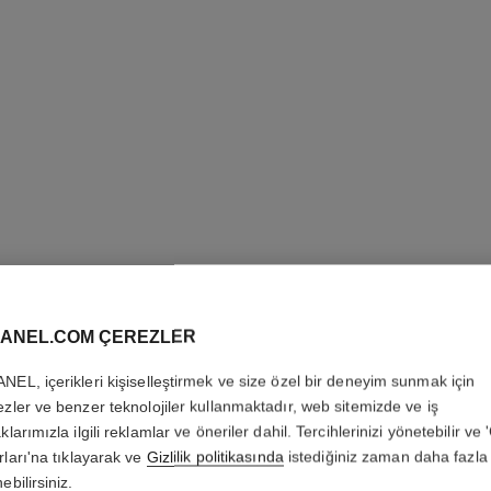
ANEL.COM ÇEREZLER
NEL, içerikleri kişiselleştirmek ve size özel bir deneyim sunmak için
PARIS - 
ezler ve benzer teknolojiler kullanmaktadır, web sitemizde ve iş
klarımızla ilgili reklamlar ve öneriler dahil. Tercihlerinizi yönetebilir ve
Les Eaux de Chane
rları'na tıklayarak ve
Gizlilik politikasında
istediğiniz zaman daha fazla 
Daha fazla ayrıntı
ebilirsiniz.