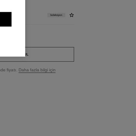
koleksiyon
BUTIK BUL
e fiyatı.
Daha fazla bilgi için