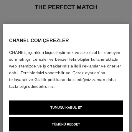
THE PERFECT MATCH
CHANEL.COM ÇEREZLER
CHANEL, içerikleri kişiselleştirmek ve size özel bir deneyim
sunmak için çerezler ve benzer teknolojiler kullanmaktadır,
web sitemizde ve iş ortaklarımızla ilgili reklamlar ve öneriler
dahil. Tercihlerinizi yönetebilir ve 'Çerez ayarları'na
tıklayarak ve
Gizlilik politikasında
istediğiniz zaman daha
fazla bilgi edinebilirsiniz.
huile douce
TÜMÜNÜ KABUL ET
Gentle Oil Hair and Body
Ref. 122950
11 350 try
*
TÜMÜNÜ REDDET
Detayları görüntüle