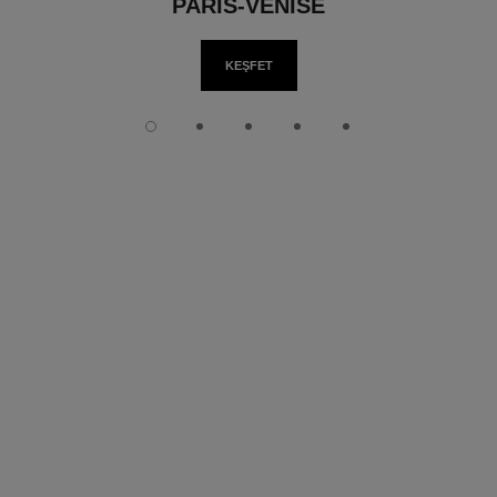
PARIS-VENISE
KEŞFET
slide 1
slide 2
slide 3
slide 4
slide 5