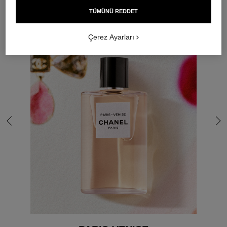
TÜMÜNÜ REDDET
Çerez Ayarları
Son slide git
Son