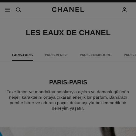
 kontrastı etkinleştir
menü - ana gezinti
- ana gezinti menüsü
arama
hesap
LES EAUX DE CHANEL
PARIS-PARIS
PARIS-VENISE
PARIS-ÉDIMBOURG
PARIS-
PARIS-PARIS
Taze limon ve mandalina notalarıyla açılan ve damask gülünün
neşeli karakterini ortaya çıkaran enerjik bir parfüm. Baharatlı
pembe biber ve odunsu paçuli dokunuşuyla beklenmedik bir
deneyim yaşatır.