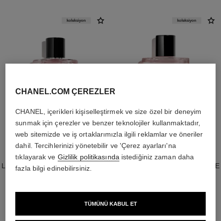
koleksiyon
koleksiyon
CHANEL.COM ÇEREZLER
CHANEL, içerikleri kişiselleştirmek ve size özel bir deneyim
sunmak için çerezler ve benzer teknolojiler kullanmaktadır,
web sitemizde ve iş ortaklarımızla ilgili reklamlar ve öneriler
dahil. Tercihlerinizi yönetebilir ve 'Çerez ayarları'na
paris - paris
paris - paris
tıklayarak ve
Gizlilik politikasında
istediğiniz zaman daha
LES EAUX DE CHANEL – EAU DE
LES EAUX DE CHANEL – SAÇ VE
fazla bilgi edinebilirsiniz.
TOILETTE SPRAY
VÜCUT DUŞ JELİ
Ref. 102440
Ref. 102850
9 350 try
*
3 400 try
*
Detayları görüntüle
Detayları görüntüle
TÜMÜNÜ KABUL ET