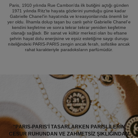
Paris, 1910 yılında Rue Cambon'da ilk butiğini açtığı günden
1971 yılında Ritz'te hayata gözlerini yumduğu güne kadar
Gabrielle Chanel'in hayatında ve kreasyonlarında önemli bir
yer oldu. İlhamla dolup taşan bu canlı şehir Gabrielle Chanel'e
kendini keşfetme ve sonra tekrar tekrar yeniden keşfetme
olanağı sağladı. Bir sanat ve kültür merkezi olan bu efsane
şehrin hayat dolu enerjisine ve eşsiz estetiğine saygı duruşu
niteliğindeki PARIS-PARIS zengin ancak ferah, sofistike ancak
rahat karakteriyle paradoksların parfümüdür.
“PARIS-PARIS'I TASARLARKEN PARISLILERIN
CESUR RUHUNDAN VE ZAHMETSIZ ŞIKLIĞINDAN