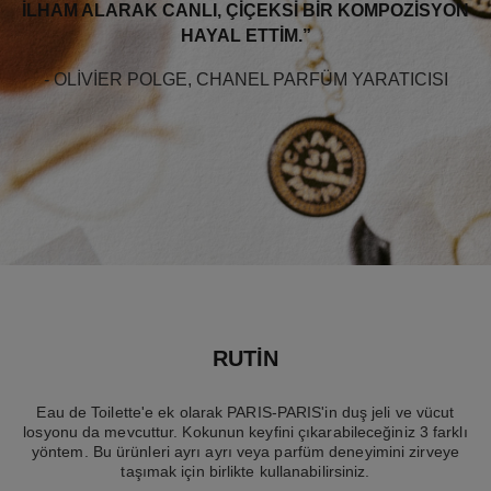
ILHAM ALARAK CANLI, ÇIÇEKSI BIR KOMPOZISYON
HAYAL ETTIM.”
- OLIVIER POLGE, CHANEL PARFÜM YARATICISI
RUTİN
Eau de Toilette'e ek olarak PARIS-PARIS'in duş jeli ve vücut
losyonu da mevcuttur. Kokunun keyfini çıkarabileceğiniz 3 farklı
yöntem. Bu ürünleri ayrı ayrı veya parfüm deneyimini zirveye
taşımak için birlikte kullanabilirsiniz.