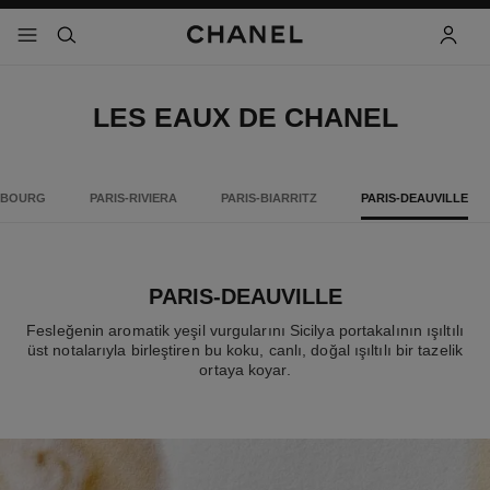
 kontrastı etkinleştir
menü - ana gezinti
- ana gezinti menüsü
arama
hesap
LES EAUX DE CHANEL
MBOURG
PARIS-RIVIERA
PARIS-BIARRITZ
PARIS-DEAUVILLE
PARIS-DEAUVILLE
Fesleğenin aromatik yeşil vurgularını Sicilya portakalının ışıltılı
üst notalarıyla birleştiren bu koku, canlı, doğal ışıltılı bir tazelik
ortaya koyar.