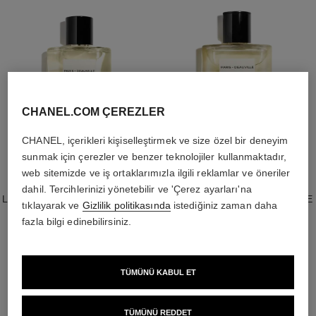
CHANEL.COM ÇEREZLER
CHANEL, içerikleri kişiselleştirmek ve size özel bir deneyim
sunmak için çerezler ve benzer teknolojiler kullanmaktadır,
web sitemizde ve iş ortaklarımızla ilgili reklamlar ve öneriler
paris - deauville
paris - deauville
dahil. Tercihlerinizi yönetebilir ve 'Çerez ayarları'na
LES EAUX DE CHANEL – EAU DE
LES EAUX DE CHANEL - SAÇ VE
tıklayarak ve
Gizlilik politikasında
istediğiniz zaman daha
TOILETTE SPRAY
VÜCUT JELİ
fazla bilgi edinebilirsiniz.
Ref. 102400
Ref. 102800
9 350 try
*
3 400 try
*
Detayları görüntüle
Detayları görüntüle
TÜMÜNÜ KABUL ET
TÜMÜNÜ REDDET