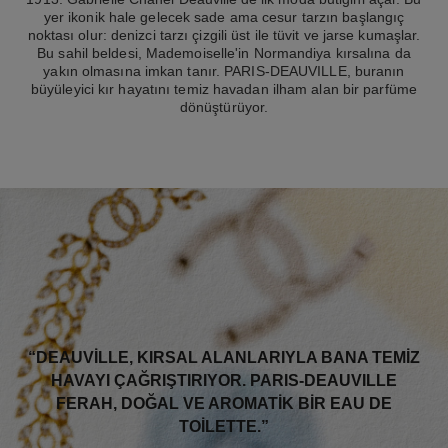
yer ikonik hale gelecek sade ama cesur tarzın başlangıç
noktası olur: denizci tarzı çizgili üst ile tüvit ve jarse kumaşlar.
Bu sahil beldesi, Mademoiselle'in Normandiya kırsalına da
yakın olmasına imkan tanır. PARIS-DEAUVILLE, buranın
büyüleyici kır hayatını temiz havadan ilham alan bir parfüme
dönüştürüyor.
“DEAUVILLE, KIRSAL ALANLARIYLA BANA TEMIZ
HAVAYI ÇAĞRIŞTIRIYOR. PARIS-DEAUVILLE
FERAH, DOĞAL VE AROMATIK BIR EAU DE
TOILETTE.”