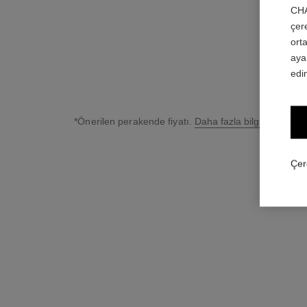
CHA
çer
orta
aya
edin
*Önerilen perakende fiyatı.
Daha fazla bilgi için
↩
Çer