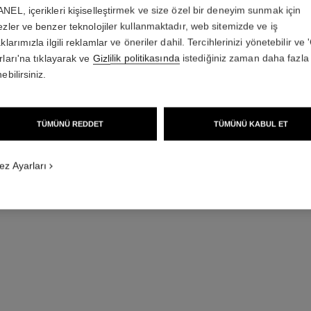
NEL, içerikleri kişiselleştirmek ve size özel bir deneyim sunmak için
ezler ve benzer teknolojiler kullanmaktadır, web sitemizde ve iş
klarımızla ilgili reklamlar ve öneriler dahil. Tercihlerinizi yönetebilir ve
rları'na tıklayarak ve
Gizlilik politikasında
istediğiniz zaman daha fazla 
ebilirsiniz.
TÜMÜNÜ REDDET
TÜMÜNÜ KABUL ET
ez Ayarları