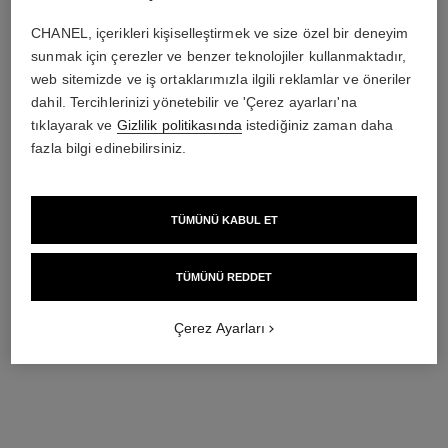
Ref. 123250
3 700 try
*
CHANEL, içerikleri kişiselleştirmek ve size özel bir deneyim
Detayları görüntüle
sunmak için çerezler ve benzer teknolojiler kullanmaktadır,
web sitemizde ve iş ortaklarımızla ilgili reklamlar ve öneriler
dahil. Tercihlerinizi yönetebilir ve 'Çerez ayarları'na
tıklayarak ve
Gizlilik politikasında
istediğiniz zaman daha
fazla bilgi edinebilirsiniz.
TÜMÜNÜ KABUL ET
*Önerilen perakende fiyatı.
Daha fazla bilgi için
↩
TÜMÜNÜ REDDET
Çerez Ayarları