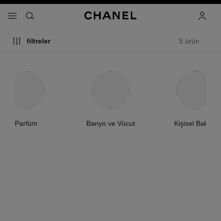
 kontrastı etkinleştir
menü - ana gezinti
- ana gezinti menüsü
arama
hesap
5 ürün
filtreler
Parfüm
Banyo ve Vücut
Kişisel Bakım