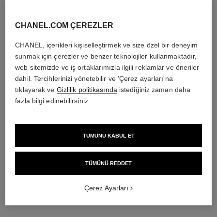
Detayları görüntüle
Detayları görüntüle
CHANEL.COM ÇEREZLER
CHANEL, içerikleri kişiselleştirmek ve size özel bir deneyim
sunmak için çerezler ve benzer teknolojiler kullanmaktadır,
web sitemizde ve iş ortaklarımızla ilgili reklamlar ve öneriler
dahil. Tercihlerinizi yönetebilir ve 'Çerez ayarları'na
tıklayarak ve
Gizlilik politikasında
istediğiniz zaman daha
fazla bilgi edinebilirsiniz.
TÜMÜNÜ KABUL ET
coco mademoiselle
coco mademoiselle
Silky Body Cream
Body Oil
Ref. 116790
Ref. 116700
TÜMÜNÜ REDDET
5 400 try
*
6 900 try
*
Detayları görüntüle
Detayları görüntüle
Çerez Ayarları