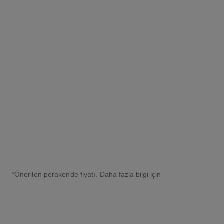
coco mademoiselle
coco mademoiselle
1 Spray Refill 50 Ml – Eau de
Twist and Spray Refill Set –
Toilette
Eau de Toilette
Ref. 116320
Ref. 116040
5 500 try
*
6 050 try
*
Detayları görüntüle
Detayları görüntüle
*Önerilen perakende fiyatı.
Daha fazla bilgi için
↩