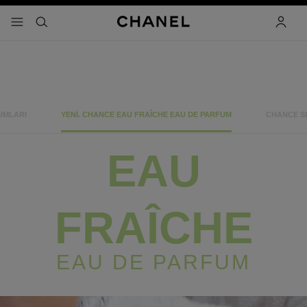
 kontrastı etkinleştir
menü - ana gezinti
- ana gezinti menüsü
arama
hesap
CHANCE
UMLARI
YENI. CHANCE EAU FRAÎCHE EAU DE PARFUM
CHANCE SE
EAU
FRAÎCHE
EAU DE PARFUM