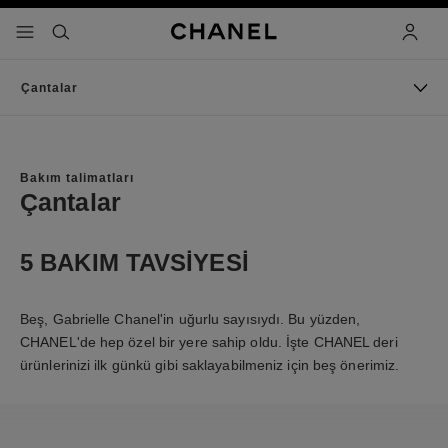
 kontrastı etkinleştir
menü - ana gezinti
- ana gezinti menüsü
arama
hesap
Çantalar
Bakım talimatları
Çantalar
5 BAKIM TAVSIYESI
Beş, Gabrielle Chanel'in uğurlu sayısıydı. Bu yüzden,
CHANEL'de hep özel bir yere sahip oldu. İşte CHANEL deri
ürünlerinizi ilk günkü gibi saklayabilmeniz için beş önerimiz.