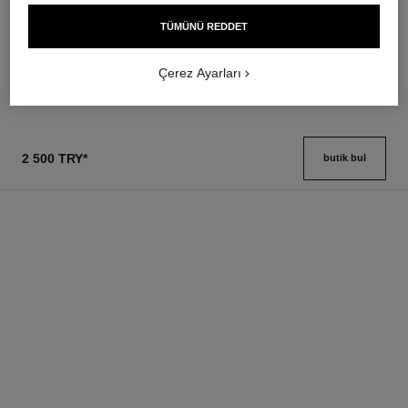
Uzun Süre Kalici Kaş Jeli̇
Ultra Kalici Li̇ki̇t Ruj
Ref. 182350
Ref. 175174
TÜMÜNÜ REDDET
3 seçeneği ton
21 seçeneği ton
2 150 try
*
2 900 try
*
Detayları görüntüle
Detayları görüntüle
Çerez Ayarları
2 500 TRY
*
butik bul