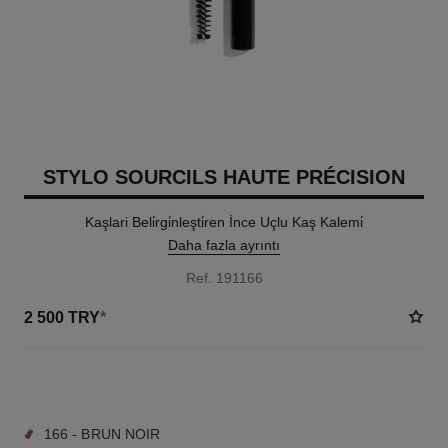
STYLO SOURCILS HAUTE PRÉCISION
Kaşlari Beli̇rgi̇nleşti̇ren İnce Uçlu Kaş Kalemi̇
Daha fazla ayrıntı
Ref. 191166
2 500 TRY
*
9 TON SEÇENEĞI
166 - BRUN NOIR