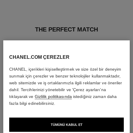
THE PERFECT MATCH
CHANEL.COM ÇEREZLER
CHANEL, içerikleri kişiselleştirmek ve size özel bir deneyim
sunmak için çerezler ve benzer teknolojiler kullanmaktadır,
web sitemizde ve iş ortaklarımızla ilgili reklamlar ve öneriler
dahil. Tercihlerinizi yönetebilir ve 'Çerez ayarları'na
tıklayarak ve
Gizlilik politikasında
istediğiniz zaman daha
fazla bilgi edinebilirsiniz.
TÜMÜNÜ KABUL ET
le gel sourcils
le rouge duo ultra tenue