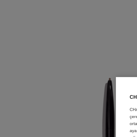
CH
CHA
çer
orta
aya