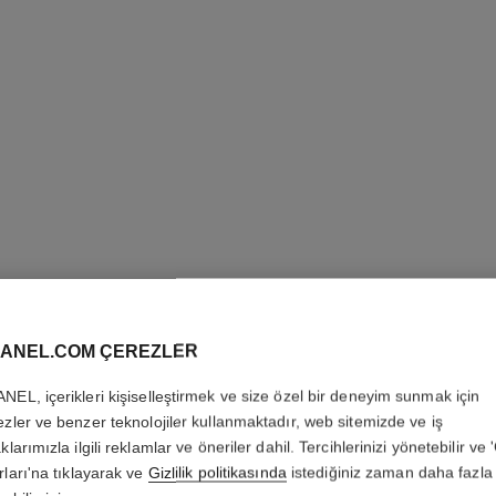
STYLO S
ANEL.COM ÇEREZLER
PRÉCISI
NEL, içerikleri kişiselleştirmek ve size özel bir deneyim sunmak için
ezler ve benzer teknolojiler kullanmaktadır, web sitemizde ve iş
Kaşlari Beli̇rgi̇nle
klarımızla ilgili reklamlar ve öneriler dahil. Tercihlerinizi yönetebilir ve
Daha fazla ayrıntı
rları'na tıklayarak ve
Gizlilik politikasında
istediğiniz zaman daha fazla 
Ref. 191156