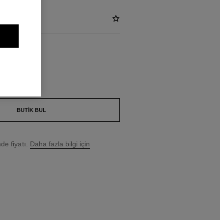
LAIR
BUTIK BUL
e fiyatı.
Daha fazla bilgi için