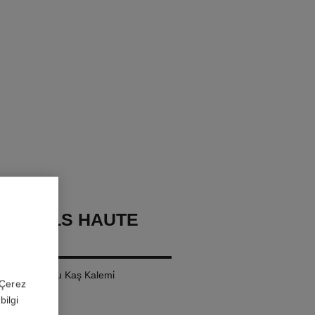
OURCILS HAUTE
ON
şti̇ren İnce Uçlu Kaş Kalemi̇
 'Çerez
bilgi