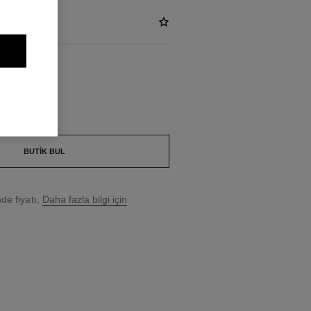
BUTIK BUL
e fiyatı.
Daha fazla bilgi için