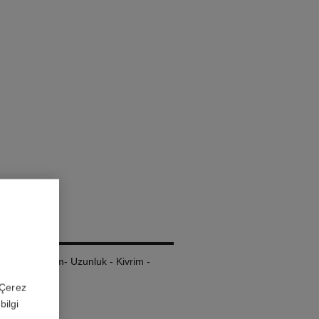
LURE
Maskara: Haci̇m- Uzunluk - Kivrim -
 'Çerez
bilgi