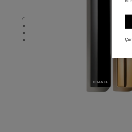
edin
NOIR ALLURE - Varsayılan görünüm
NOIR ALLURE - Alternatif görünüm 1
NOIR ALLURE - Alternatif görünüm 2
NOIR ALLURE - Temel doku görünümü
Çer