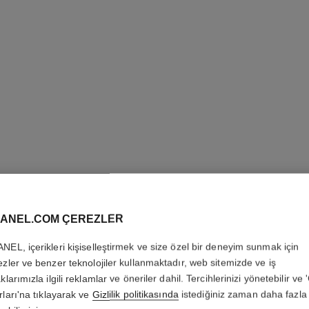
NOIR AL
ANEL.COM ÇEREZLER
NEL, içerikleri kişiselleştirmek ve size özel bir deneyim sunmak için
Hepsi̇ Bi̇r Arada 
ezler ve benzer teknolojiler kullanmaktadır, web sitemizde ve iş
Beli̇rgi̇nli̇k
klarımızla ilgili reklamlar ve öneriler dahil. Tercihlerinizi yönetebilir ve
Daha fazla ayrıntı
rları'na tıklayarak ve
Gizlilik politikasında
istediğiniz zaman daha fazla 
Ref. 190010