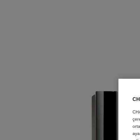
CH
CHA
çer
orta
aya