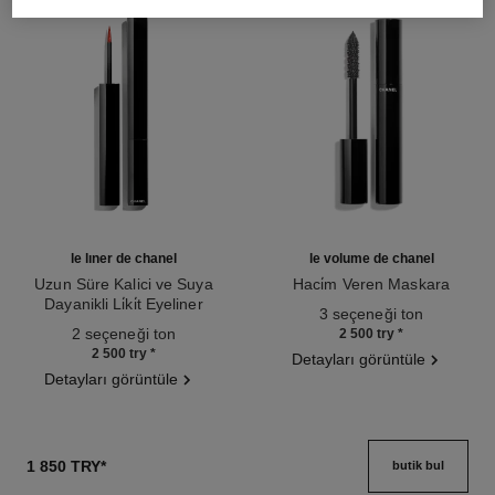
le liner de chanel
le volume de chanel
Uzun Süre Kalici ve Suya
Haci̇m Veren Maskara
Dayanikli Li̇ki̇t Eyeliner
Ref. 191410
3 seçeneği ton
Ref. 187542
2 seçeneği ton
2 500 try
*
2 500 try
*
Detayları görüntüle
Detayları görüntüle
1 850 TRY
*
butik bul