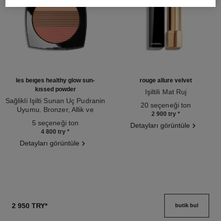
les beiges healthy glow sun-
rouge allure velvet
kissed powder
Işiltili Mat Ruj
Sağlikli Işilti Sunan Uç Pudranin
Ref. 162580
20 seçeneği ton
Uyumu. Bronzer, Allik ve
2 900 try
*
Ref. 186362
Aydinlatici. Yüz, Boyun ve
5 seçeneği ton
Detayları görüntüle
Dekolte Bölgesi̇ İçi̇n Tasarlandi.
4 800 try
*
Büyük Boy.
Detayları görüntüle
2 950 TRY
*
butik bul