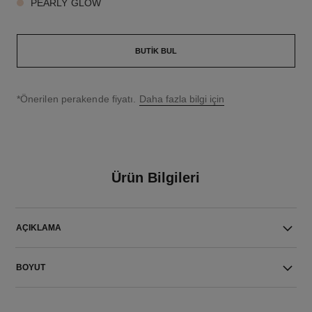
PEARLY GLOW
BUTIK BUL
↩
*Önerilen perakende fiyatı.
Daha fazla bilgi için
Ürün Bilgileri
AÇIKLAMA
BOYUT