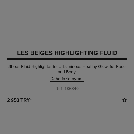
LES BEIGES HIGHLIGHTING FLUID
Sheer Fluid Highlighter for a Luminous Healthy Glow. for Face
and Body.
Daha fazla ayrıntı
Ref. 186340
2 950 TRY
*
2 TON SEÇENEĞI