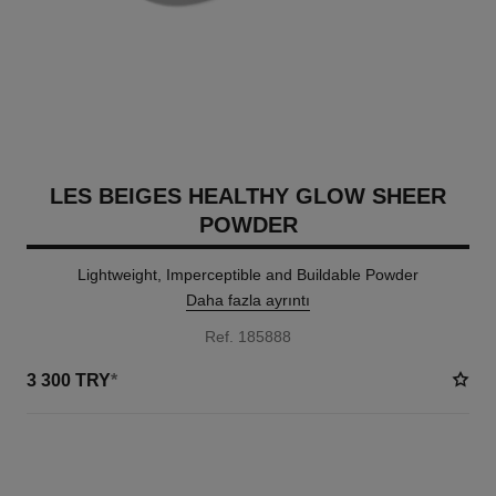
LES BEIGES HEALTHY GLOW SHEER
POWDER
Lightweight, Imperceptible and Buildable Powder
Daha fazla ayrıntı
Ref. 185888
3 300 TRY
*
14 TON SEÇENEĞI