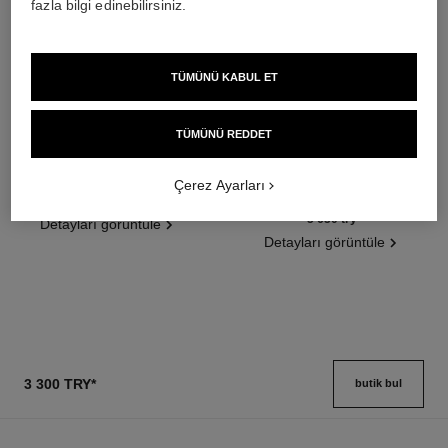
fazla bilgi edinebilirsiniz.
TÜMÜNÜ KABUL ET
chance eau splendide
hydra beauty micro sérum
TÜMÜNÜ REDDET
Eau de Parfum Spray
Yeni̇den Dengeleme, Yeni̇leme
Ref. 136220
ve Nemlendi̇rme Etki̇si̇
en düşük fiyat
Çerez Ayarları
Ref. 133325
en düşük fiyat
4 950 try
*
5 650 try
*
Detayları görüntüle
Detayları görüntüle
3 300 TRY
*
butik bul