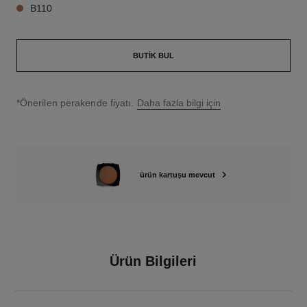
B110
BUTIK BUL
↩
*Önerilen perakende fiyatı.
Daha fazla bilgi için
ürün kartuşu mevcut
Ürün Bilgileri