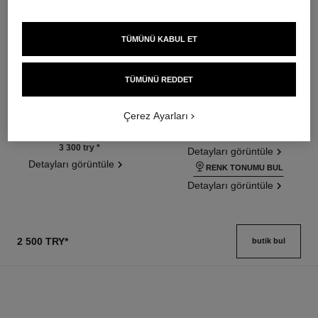
TÜMÜNÜ KABUL ET
les beiges healthy glow sheer
les beiges foundation
TÜMÜNÜ REDDET
powder
Nemlendi̇ri̇ci̇ ve Uzun Süre
Lightweight, Imperceptible and
Kalici Işiltili Fondöten
Buildable Powder
Ref. 184720
Çerez Ayarları
42 seçeneği ton
Ref. 185872
14 seçeneği ton
3 500 try
*
3 300 try
*
Detayları görüntüle
Detayları görüntüle
RENK TONUMU BUL
Detayları görüntüle
2 500 TRY
*
butik bul