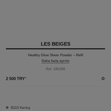
LES BEIGES
Healthy Glow Sheer Powder – Refi̇l
Daha fazla ayrıntı
Ref. 185288
2 500 TRY
*
14 TON SEÇENEĞI
B110 Kartuş