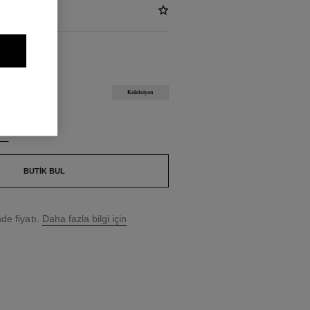
Koleksiyon
UL
BUTIK BUL
e fiyatı.
Daha fazla bilgi için