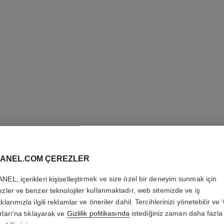
LES BEI
COMPLE
ANEL.COM ÇEREZLER
NEL, içerikleri kişiselleştirmek ve size özel bir deneyim sunmak için
Renk Tonunu Eşi̇tler
ezler ve benzer teknolojiler kullanmaktadır, web sitemizde ve iş
Daha fazla ayrıntı
klarımızla ilgili reklamlar ve öneriler dahil. Tercihlerinizi yönetebilir ve
Ref. 184826
rları'na tıklayarak ve
Gizlilik politikasında
istediğiniz zaman daha fazla 