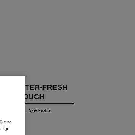
GES WATER-FRESH
XION TOUCH
 - Aydinlatir - Nemlendi̇ri̇r.
 'Çerez
bilgi