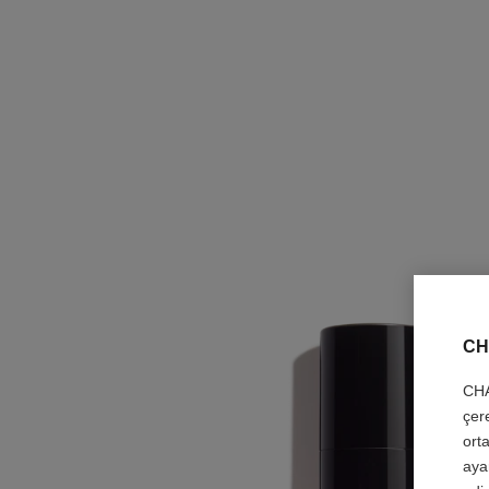
CH
CHA
çer
orta
aya