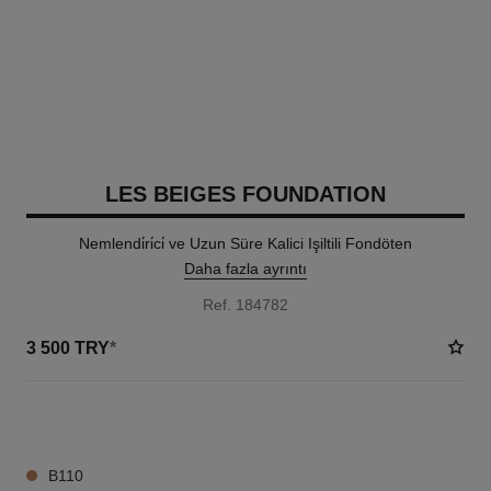
LES BEIGES FOUNDATION
Nemlendi̇ri̇ci̇ ve Uzun Süre Kalici Işiltili Fondöten
Daha fazla ayrıntı
Ref. 184782
3 500 TRY
*
42 TON SEÇENEĞI
B110