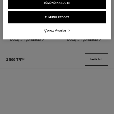
TÜMÜNÜ KABUL ET
les beiges healthy glow sun-
les beiges healthy glow sheer
kissed powder
powder
Sağlikli Işilti Sunan Uç Pudranin
Lightweight, Imperceptible and
TÜMÜNÜ REDDET
Uyumu. Bronzer, Allik ve
Buildable Powder
Ref. 186362
Aydinlatici. Yüz, Boyun ve
Ref. 185872
5 seçeneği ton
14 seçeneği ton
Çerez Ayarları
Dekolte Bölgesi̇ İçi̇n Tasarlandi.
4 800 try
*
3 300 try
*
Büyük Boy.
Detayları görüntüle
Detayları görüntüle
3 500 TRY
*
butik bul