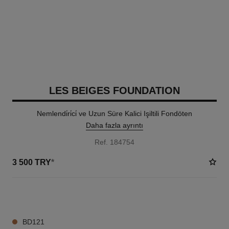
LES BEIGES FOUNDATION
Nemlendi̇ri̇ci̇ ve Uzun Süre Kalici Işiltili Fondöten
Daha fazla ayrıntı
Ref. 184754
3 500 TRY
*
42 TON SEÇENEĞI
BD121