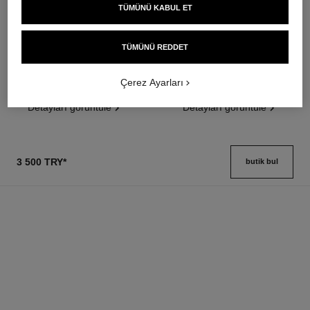
TÜMÜNÜ KABUL ET
les beiges healthy glow sun-
les beiges healthy glow sheer
kissed powder
powder
Sağlikli Işilti Sunan Uç Pudranin
Lightweight, Imperceptible and
TÜMÜNÜ REDDET
Uyumu. Bronzer, Allik ve
Buildable Powder
Ref. 186362
Aydinlatici. Yüz, Boyun ve
Ref. 185872
5 seçeneği ton
14 seçeneği ton
Çerez Ayarları
Dekolte Bölgesi̇ İçi̇n Tasarlandi.
4 800 try
*
3 300 try
*
Büyük Boy.
Detayları görüntüle
Detayları görüntüle
3 500 TRY
*
butik bul