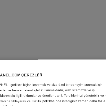
LES BEI
COMPLE
ANEL.COM ÇEREZLER
NEL, içerikleri kişiselleştirmek ve size özel bir deneyim sunmak için
Renk Tonunu Eşi̇tler
ezler ve benzer teknolojiler kullanmaktadır, web sitemizde ve iş
Daha fazla ayrıntı
klarımızla ilgili reklamlar ve öneriler dahil. Tercihlerinizi yönetebilir ve
Ref. 184578
rları'na tıklayarak ve
Gizlilik politikasında
istediğiniz zaman daha fazla 