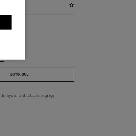
UL
BUTIK BUL
e fiyatı.
Daha fazla bilgi için