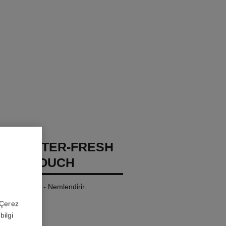
GES WATER-FRESH
XION TOUCH
 - Aydinlatir - Nemlendi̇ri̇r.
 'Çerez
bilgi