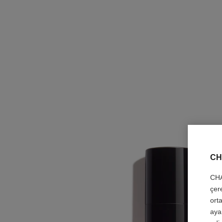
CH
CHA
çer
orta
aya