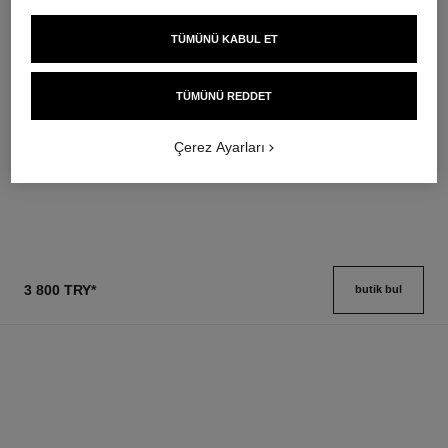
TÜMÜNÜ KABUL ET
hydra beauty micro sérum
coco mademoiselle
Yeni̇den Dengeleme, Yeni̇leme
Eau de Parfum Spray
ve Nemlendi̇rme Etki̇si̇
Ref. 116520
TÜMÜNÜ REDDET
en düşük fiyat
Ref. 133325
en düşük fiyat
4 950 try
*
5 650 try
*
Çerez Ayarları
Detayları görüntüle
Detayları görüntüle
3 800 TRY
*
butik bul