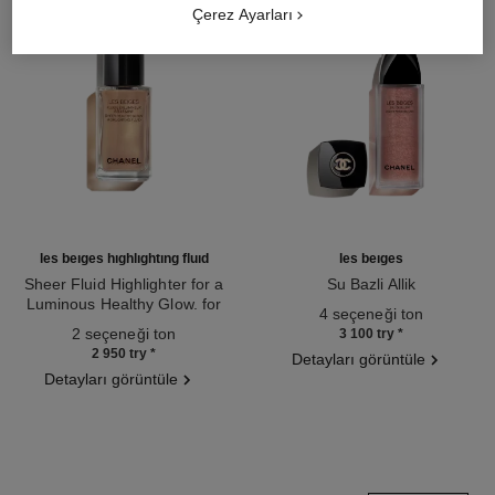
Çerez Ayarları
les beiges highlighting fluid
les beiges
Sheer Fluid Highlighter for a
Su Bazli Allik
Luminous Healthy Glow. for
Ref. 184930
4 seçeneği ton
Ref. 186330
Face and Body.
2 seçeneği ton
3 100 try
*
2 950 try
*
Detayları görüntüle
Detayları görüntüle