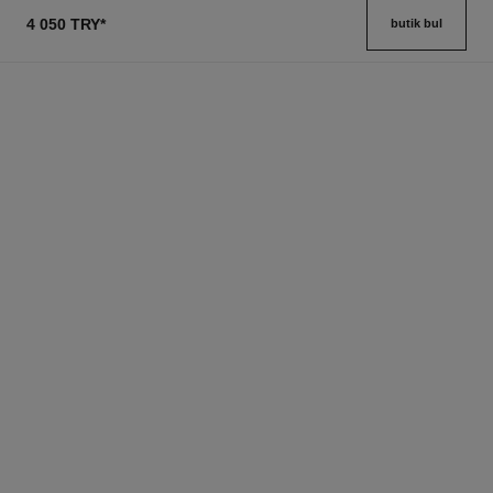
4 050 TRY
*
butik bul