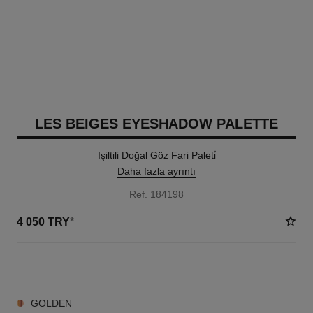
LES BEIGES EYESHADOW PALETTE
Işiltili Doğal Göz Fari Paleti̇
Daha fazla ayrıntı
Ref. 184198
4 050 TRY
*
6 TON SEÇENEĞI
GOLDEN