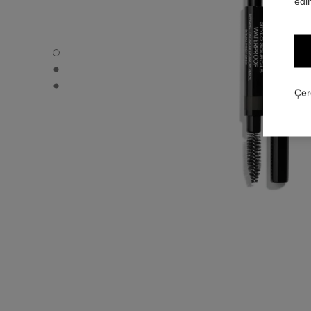
edin
STYLO SOURCILS WATERPROOF - Varsayılan görünüm
STYLO SOURCILS WATERPROOF - Alternatif görünüm 1
STYLO SOURCILS WATERPROOF - Temel doku görünüm
Çer