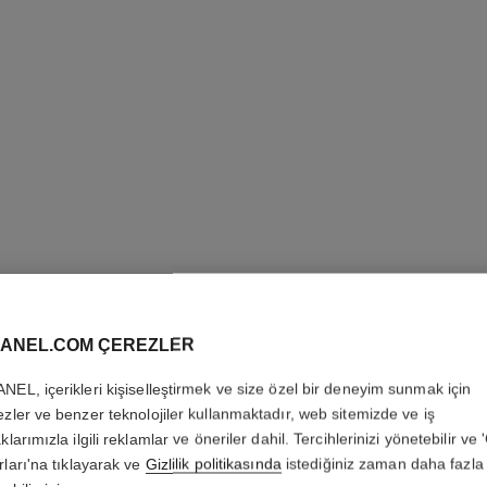
STYLO S
ANEL.COM ÇEREZLER
WATERP
NEL, içerikleri kişiselleştirmek ve size özel bir deneyim sunmak için
ezler ve benzer teknolojiler kullanmaktadır, web sitemizde ve iş
Beli̇rgi̇nleşti̇ren
klarımızla ilgili reklamlar ve öneriler dahil. Tercihlerinizi yönetebilir ve
Daha fazla ayrıntı
rları'na tıklayarak ve
Gizlilik politikasında
istediğiniz zaman daha fazla 
Ref. 183810