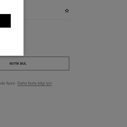
PROFOND
BUTIK BUL
e fiyatı.
Daha fazla bilgi için