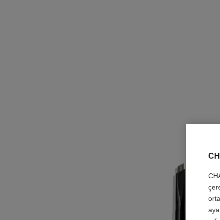
CH
CHA
çer
orta
aya