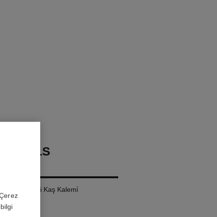
OURCILS
ROOF
 Uzun Süre Kalici Kaş Kalemi̇
 'Çerez
bilgi