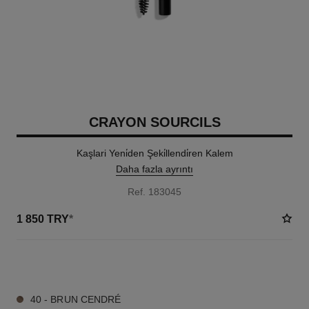
CRAYON SOURCILS
Kaşlari Yeni̇den Şeki̇llendi̇ren Kalem
Daha fazla ayrıntı
Ref. 183045
1 850 TRY
*
6 TON SEÇENEĞI
40 - BRUN CENDRÉ