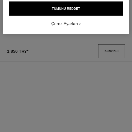
3ü 1 Arada Göz Fari-eyeline-
Eau de Parfum Spray
kohl Kalem
Ref. 116520
TÜMÜNÜ REDDET
en düşük fiyat
Ref. 182212
8 seçeneği ton
4 950 try
*
2 250 try
*
Detayları görüntüle
Çerez Ayarları
Detayları görüntüle
1 850 TRY
*
butik bul