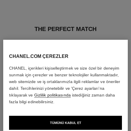
THE PERFECT MATCH
CHANEL.COM ÇEREZLER
CHANEL, içerikleri kişiselleştirmek ve size özel bir deneyim
sunmak için çerezler ve benzer teknolojiler kullanmaktadır,
web sitemizde ve iş ortaklarımızla ilgili reklamlar ve öneriler
dahil. Tercihlerinizi yönetebilir ve 'Çerez ayarları'na
tıklayarak ve
Gizlilik politikasında
istediğiniz zaman daha
fazla bilgi edinebilirsiniz.
TÜMÜNÜ KABUL ET
stylo ombre et contour
coco mademoiselle