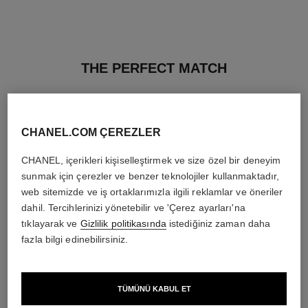
THE PERFECT MATCH
CHANEL.COM ÇEREZLER
CHANEL, içerikleri kişiselleştirmek ve size özel bir deneyim
sunmak için çerezler ve benzer teknolojiler kullanmaktadır,
web sitemizde ve iş ortaklarımızla ilgili reklamlar ve öneriler
dahil. Tercihlerinizi yönetebilir ve 'Çerez ayarları'na
tıklayarak ve
Gizlilik politikasında
istediğiniz zaman daha
fazla bilgi edinebilirsiniz.
TÜMÜNÜ KABUL ET
le volume de chanel
la crème main