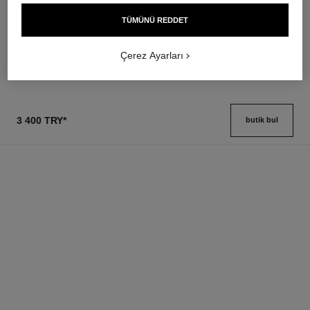
Haci̇m Veren Maskara
Besler – Yumuşatir – Aydinlatir
Ref. 191410
Ref. 133850
TÜMÜNÜ REDDET
3 seçeneği ton
3 400 try
*
2 500 try
*
Detayları görüntüle
Detayları görüntüle
Çerez Ayarları
3 400 TRY
*
butik bul