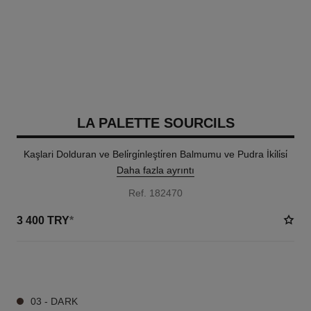
LA PALETTE SOURCILS
Kaşlari Dolduran ve Beli̇rgi̇nleşti̇ren Balmumu ve Pudra İki̇li̇si̇
Daha fazla ayrıntı
Ref. 182470
3 400 TRY
*
3 TON SEÇENEĞI
03 - DARK